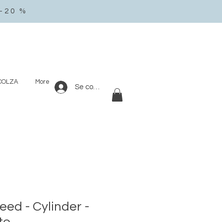
-20 %
 COLZA
More
Se connecter
ed - Cylinder -