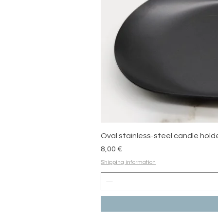
Oval stainless-steel candle hold
Prix
8,00 €
Shipping information