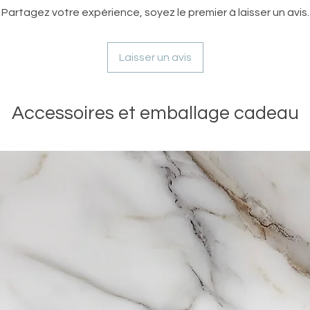
raccourcissez-la av
Partagez votre expérience, soyez le premier à laisser un avis.
Toutes nos bougies s
longueur de 6 mm av
conséquent produites
Lisez l’onglet « Entr
Suivez nos conseils d
conseils.
pleinement !
Laisser un avis
Les bougies sont ve
photos du produit co
Accessoires et emballage cadeau
de les montrer sous 