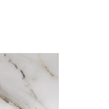
ec des ciseaux aiguisés à une
ont faites-main et par
ant de l’allumer de nouveau.
 en petites séries.
etenir sa bougie » pour plus de
’entretien pour en profiter
ndues individuellement. Les
ntiennent d’autres bougies afin
différents angles.