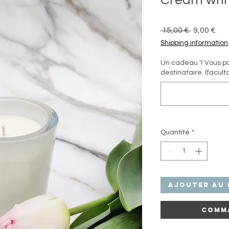
Cream whi
Prix
Prix
 15,00 € 
9,00 €
original
pro
Shipping information
Un cadeau ? Vous po
destinataire. (faculta
Quantité
*
Ajouter au 
Comm