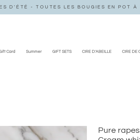
ES D'ÉTÉ - TOUTES LES BOUGIES EN POT À 
Gift Card
Summer
GIFT SETS
CIRE D'ABEILLE
CIRE DE
Pure rapese