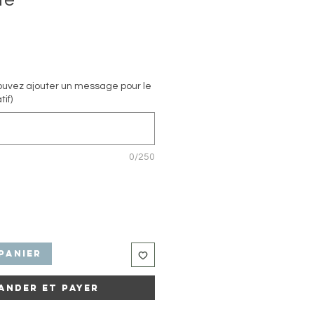
te
motionnel
uvez ajouter un message pour le
tif)
0/250
panier
ander et payer