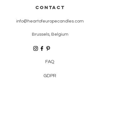
CONTACT
info@heartofeuropecandles.com
Brussels, Belgium
FAQ
GDPR
SHIPPING
CONTACT / ABOUT
Newsletter
Enter Email