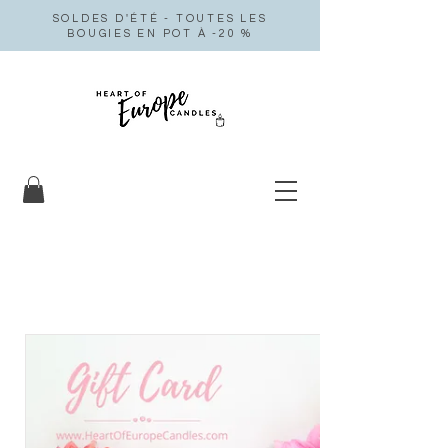
SOLDES D'ÉTÉ - TOUTES LES
BOUGIES EN POT À -20 %