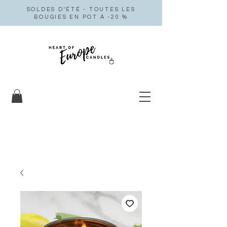
SOLDES D'ÉTÉ - TOUTES LES
BOUGIES EN POT À -20 %