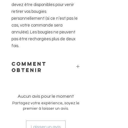
devez être disponibles pour venir
retirer vos bougies
personnellement (si ce n’est pas le
cas, votre commande sera
annulée). Les bougies ne peuvent
pas être rechargées plus de deux
fois.
COMMENT
OBTENIR
1) Lors de votre nouvelle commande,
choisissez le produit « recharge » au
lieu d’une nouvelle bougie.
Aucun avis pour le moment
2) Profitez d’un meilleur prix.
Partagez votre expérience, soyez le
3) Choisissez l’option « retrait
premier à laisser un avis.
personnel ». Après réception de
votre commande, nous vous
contacterons pour organiser le
Laisser un avis