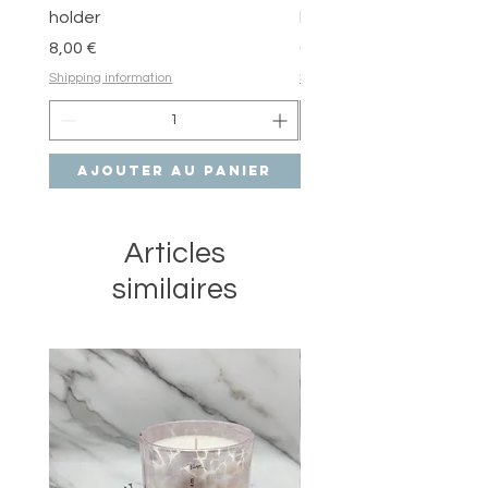
holder
holder
Prix
Prix
8,00 €
6,00 €
Shipping information
Shipping information
Ajouter au panier
Ajouter au pan
Articles
similaires