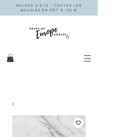
SOLDES D'ÉTÉ - TOUTES LES
BOUGIES EN POT À -20 %