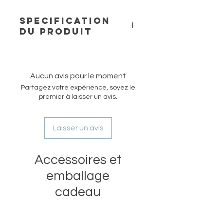
SPECIFICATION
DU PRODUIT
Cette bougie en cire de colza
“Jasmine Tea” est proposée dans un
pot blanc ou vert-printanier en forme
Aucun avis pour le moment
cylindrique aux parois épaisses. Le
Partagez votre expérience, soyez le
diamètre du récipient est de 7.5 cm
premier à laisser un avis.
et il fait 7.5 cm en hauteur. Son poids
net est environ de 145g et le temps
de brûlage est d’environ 30 heures,
Laisser un avis
en fonction des conditions de
brûlage optimales et de l’entretien
de la bougie.
Accessoires et
Les fragrances pour notre série
emballage
parfumée proviennent de Grasse en
cadeau
France et elles sont spécialement
conçues pour des bougies. Nous
utilisons uniquement des fragrances