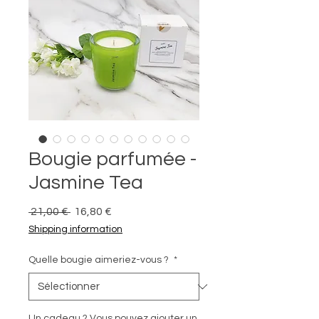
Bougie parfumée -
Jasmine Tea
Prix
Prix
 21,00 € 
16,80 €
original
promotionnel
Shipping information
Quelle bougie aimeriez-vous ?
*
Un cadeau ? Vous pouvez ajouter un