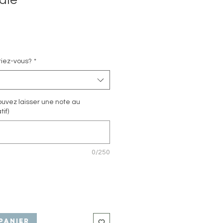
dle
riez-vous?
*
uvez laisser une note au
tif)
0/250
panier