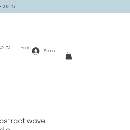
-20 %
 COLZA
More
Se connecter
bstract wave